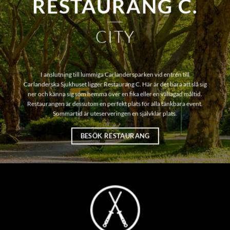
RESTAURANG C.
CITY
I anslutning till lummiga Carlandersparken vid entrén till
Carlanderska Sjukhuset ligger Restaurang C. Här är det bara att slå sig
ner och känna sig som hemma över en fika eller en vällagad måltid.
Restaurangen är dessutom en perfekt plats för alla tänkbara event.
Sommartid är uteserveringen en självklar plats.
BESÖK RESTAURANG