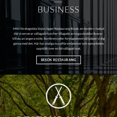
BUSINESS
Mitt i företagstäta Sisjön ligger Restaurang Break, en modern matsal
där vi serverar vällagade luncher tillagade av noga utvalda råvaror.
Vill du arrangera möte, konferens eller företagsevent så hjälper vi dig
gärna med det. Här har otaliga nya affärsrelationer och samarbeten
uppstått över en bit vällagad mat.
BESÖK RESTAURANG