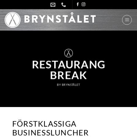
Skip
to
content
RESTAURANG
BREAK
BY BRYNSTÅLET
FÖRSTKLASSIGA
BUSINESSLUNCHER